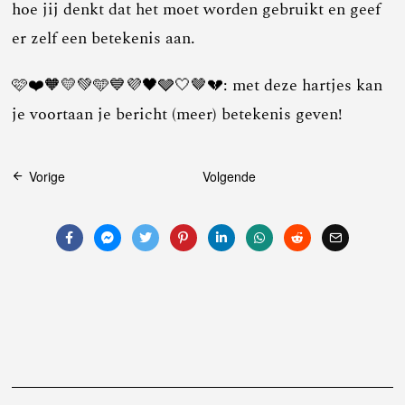
hoe jij denkt dat het moet worden gebruikt en geef
er zelf een betekenis aan.
🩷❤️🧡💛💚🩵💙💜🖤🩶🤍🤎💔: met deze hartjes kan
je voortaan je bericht (meer) betekenis geven!
Bericht
Vorige
Volgende
navigatie