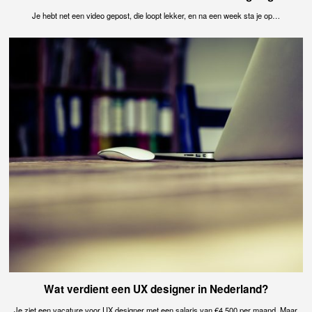
Je hebt net een video gepost, die loopt lekker, en na een week sta je op…
Wat verdient een UX designer in Nederland?
Je ziet een vacature voor UX designer met een salaris van €4.500 per maand. Maar