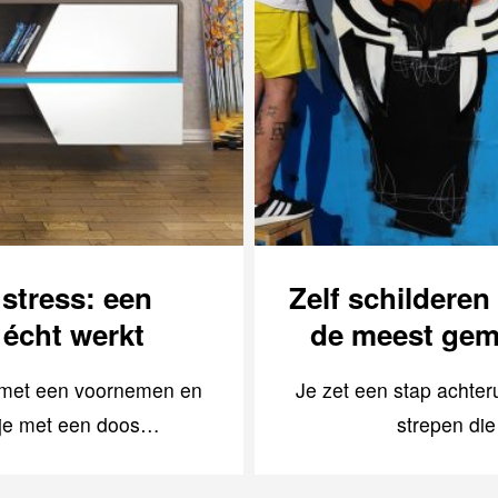
stress: een
Zelf schilderen
 écht werkt
de meest gema
g met een voornemen en
Je zet een stap achterui
t je met een doos…
strepen di