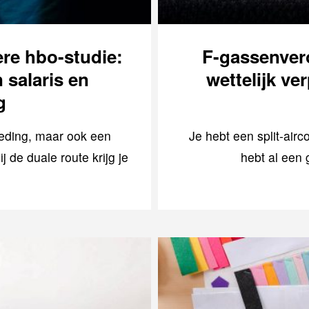
ere hbo-studie:
F-gassenvero
 salaris en
wettelijk ve
g
ieding, maar ook een
Je hebt een split-airc
j de duale route krijg je
hebt al een