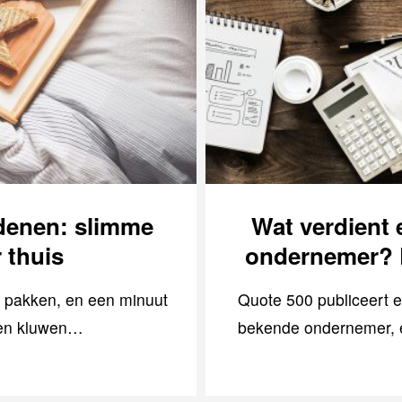
denen: slimme
Wat verdient
 thuis
ondernemer? Ee
te pakken, en een minuut
Quote 500 publiceert e
 een kluwen…
bekende ondernemer, en 