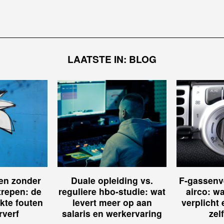
LAATSTE IN: BLOG
ren zonder
Duale opleiding vs.
F-gassenv
trepen: de
reguliere hbo-studie: wat
airco: wa
kte fouten
levert meer op aan
verplicht
rverf
salaris en werkervaring
zel