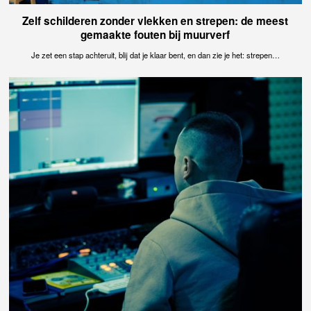
Zelf schilderen zonder vlekken en strepen: de meest
gemaakte fouten bij muurverf
Je zet een stap achteruit, blij dat je klaar bent, en dan zie je het: strepen…