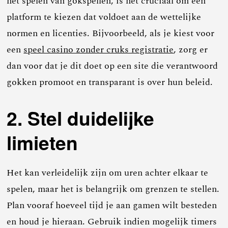
het spelen van gokspellen, is het cruciaal om een
platform te kiezen dat voldoet aan de wettelijke
normen en licenties. Bijvoorbeeld, als je kiest voor
een
speel casino zonder cruks registratie
, zorg er
dan voor dat je dit doet op een site die verantwoord
gokken promoot en transparant is over hun beleid.
2. Stel duidelijke
limieten
Het kan verleidelijk zijn om uren achter elkaar te
spelen, maar het is belangrijk om grenzen te stellen.
Plan vooraf hoeveel tijd je aan gamen wilt besteden
en houd je hieraan. Gebruik indien mogelijk timers