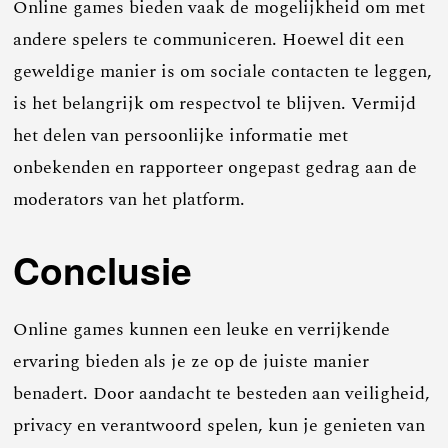
Online games bieden vaak de mogelijkheid om met
andere spelers te communiceren. Hoewel dit een
geweldige manier is om sociale contacten te leggen,
is het belangrijk om respectvol te blijven. Vermijd
het delen van persoonlijke informatie met
onbekenden en rapporteer ongepast gedrag aan de
moderators van het platform.
Conclusie
Online games kunnen een leuke en verrijkende
ervaring bieden als je ze op de juiste manier
benadert. Door aandacht te besteden aan veiligheid,
privacy en verantwoord spelen, kun je genieten van