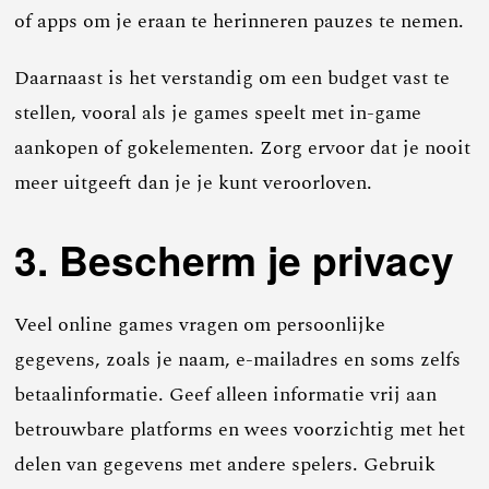
of apps om je eraan te herinneren pauzes te nemen.
Daarnaast is het verstandig om een budget vast te
stellen, vooral als je games speelt met in-game
aankopen of gokelementen. Zorg ervoor dat je nooit
meer uitgeeft dan je je kunt veroorloven.
3. Bescherm je privacy
Veel online games vragen om persoonlijke
gegevens, zoals je naam, e-mailadres en soms zelfs
betaalinformatie. Geef alleen informatie vrij aan
betrouwbare platforms en wees voorzichtig met het
delen van gegevens met andere spelers. Gebruik