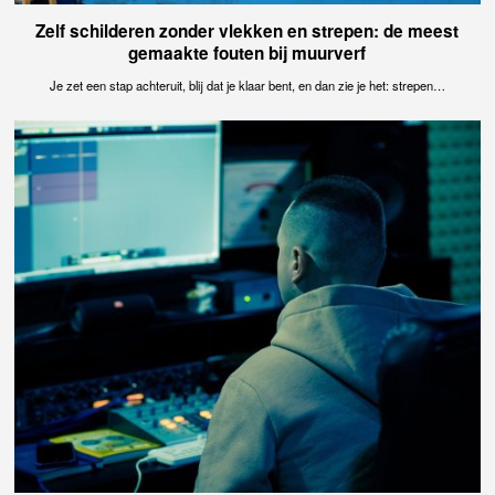
Zelf schilderen zonder vlekken en strepen: de meest
gemaakte fouten bij muurverf
Je zet een stap achteruit, blij dat je klaar bent, en dan zie je het: strepen…