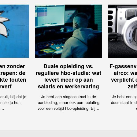
ren zonder
Duale opleiding vs.
F-gassenv
trepen: de
reguliere hbo-studie: wat
airco: wa
kte fouten
levert meer op aan
verplicht
rverf
salaris en werkervaring
zel
ruit, blij dat je
Je hebt een stagecontract in de
Je hebt een sp
n zie je het:
aanbieding, maar ook een toelating
doos staat in d
n…
voor een voltijd hbo-opleiding. Bij…