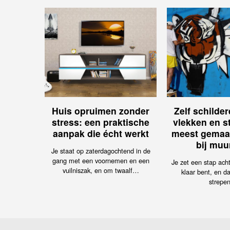
Huis opruimen zonder
Zelf schilde
stress: een praktische
vlekken en s
aanpak die écht werkt
meest gemaa
bij muu
Je staat op zaterdagochtend in de
gang met een voornemen en een
Je zet een stap achte
vuilniszak, en om twaalf…
klaar bent, en da
strepe