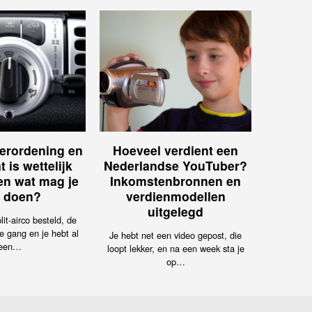
erordening en
Hoeveel verdient een
t is wettelijk
Nederlandse YouTuber?
 en wat mag je
Inkomstenbronnen en
f doen?
verdienmodellen
uitgelegd
lit-airco besteld, de
e gang en je hebt al
Je hebt net een video gepost, die
een…
loopt lekker, en na een week sta je
op…