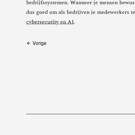
bedrijfssystemen. Wanneer je mensen bewust 
dus goed om als bedrijven je medewerkers te
cybersecurity en AI
.
Bericht
Vorige
navigatie