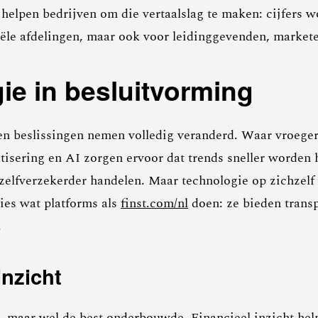
 helpen bedrijven om die vertaalslag te maken: cijfers 
iële afdelingen, maar ook voor leidinggevenden, market
ie in besluitvorming
en beslissingen nemen volledig veranderd. Waar vroeger
isering en AI zorgen ervoor dat trends sneller worden h
lfverzekerder handelen. Maar technologie op zichzelf is
ies wat platforms als
finst.com/nl
doen: ze bieden transp
.
inzicht
te, maar wel de best onderbouwde. Financieel inzicht hel