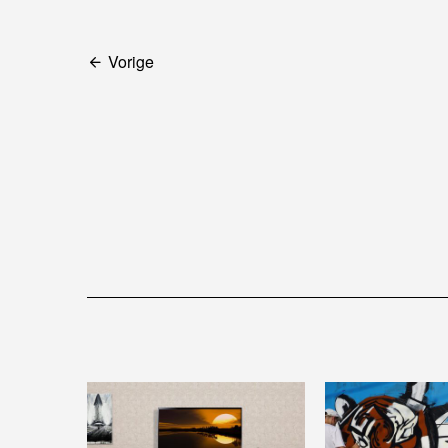
Bericht
Vorige
navigatie