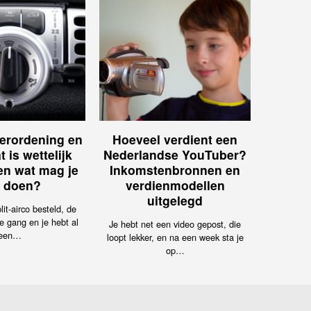
erordening en
Hoeveel verdient een
t is wettelijk
Nederlandse YouTuber?
 en wat mag je
Inkomstenbronnen en
f doen?
verdienmodellen
uitgelegd
lit-airco besteld, de
e gang en je hebt al
Je hebt net een video gepost, die
een…
loopt lekker, en na een week sta je
op…