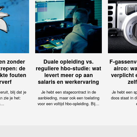
ren zonder
Duale opleiding vs.
F-gassenv
trepen: de
reguliere hbo-studie: wat
airco: wa
kte fouten
levert meer op aan
verplicht
rverf
salaris en werkervaring
zel
ruit, blij dat je
Je hebt een stagecontract in de
Je hebt een sp
n zie je het:
aanbieding, maar ook een toelating
doos staat in d
n…
voor een voltijd hbo-opleiding. Bij…