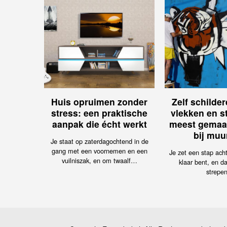
Huis opruimen zonder
Zelf schilde
stress: een praktische
vlekken en s
aanpak die écht werkt
meest gemaa
bij muu
Je staat op zaterdagochtend in de
gang met een voornemen en een
Je zet een stap achte
vuilniszak, en om twaalf…
klaar bent, en da
strepe